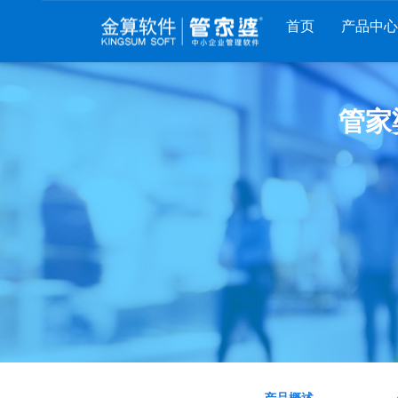
首页
产品中心
财工贸系列
分销系列
服装系列
管家
管家婆工贸PRO
管家婆分销ERP A8
管家婆服装DRP
管家婆工贸M系列
管家婆分销ERP S3
管家婆服装net
管家婆工贸ERP
管家婆分销ERP V3
管家婆服装SII
管家婆财贸C系列
管家婆分销ERP V1
管家婆服装普及版
管家婆财贸双全
管家婆D9 SAAS
管家婆ishop SAAS
管家婆财务版