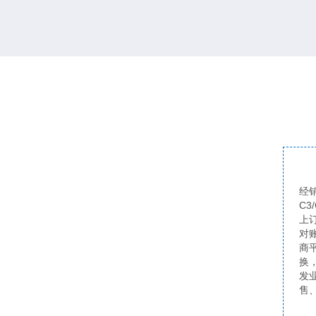
经
C3
上
对
商
换
发
售