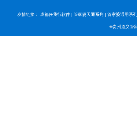
友情链接：
成都任我行软件 |
管家婆天通系列 |
管家婆通用系列 
®贵州遵义管家婆软