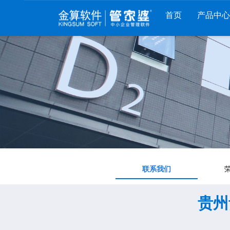
首页
产品中
财工贸系列
分销系列
服装系列
管家婆工贸PRO
管家婆分销ERP A8
管家婆服装DRP
管家婆工贸M系列
管家婆分销ERP S3
管家婆服装net
管家婆工贸ERP
管家婆分销ERP V3
管家婆服装SII
管家婆财贸C系列
管家婆分销ERP V1
管家婆服装普及版
管家婆财贸双全
管家婆D9 SAAS
管家婆ishop SAAS
联系我们
管家婆财务版
贵州