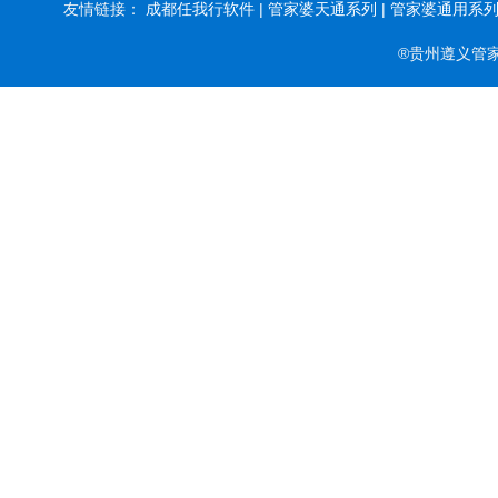
友情链接：
成都任我行软件 |
管家婆天通系列 |
管家婆通用系列 
®贵州遵义管家婆软